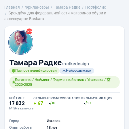
Главная
Фрилансеры
Тамара Радке
Портфолио
Брендбук для федеральной сети магазинов обуви и
аксессуаров Baskara
Тамара Радке
›
radkedesign
Паспорт верифицирован
Нейросаммари
Логотипы / Нейминг / Фирменный стиль / Упаковка / 🏆
2020-2025
РЕЙТИНГ
ОТЗЫВЫ
ПРОФЕССИОНАЛИЗМ
КОММУНИКАЦИЯ
17 832
47
-
-
/10
/10
№ 56 в каталоге
Город
Ижевск
Опыт работы
18 лет