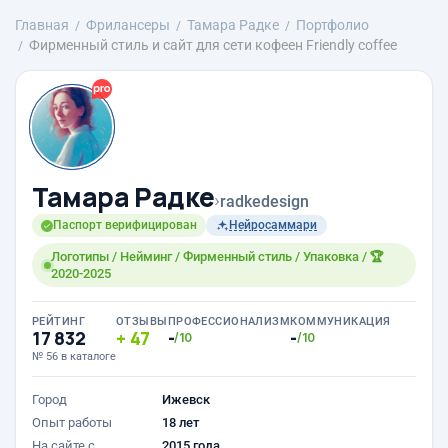
Главная
Фрилансеры
Тамара Радке
Портфолио
Фирменный стиль и сайт для сети кофеен Friendly coffee
Тамара Радке
›
radkedesign
Паспорт верифицирован
Нейросаммари
Логотипы / Нейминг / Фирменный стиль / Упаковка / 🏆
2020-2025
РЕЙТИНГ
ОТЗЫВЫ
ПРОФЕССИОНАЛИЗМ
КОММУНИКАЦИЯ
17 832
47
-
-
/10
/10
№ 56 в каталоге
Город
Ижевск
Опыт работы
18 лет
На сайте с
2015 года