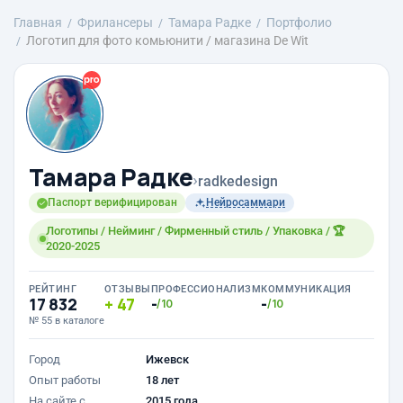
Главная
Фрилансеры
Тамара Радке
Портфолио
Логотип для фото комьюнити / магазина De Wit
Тамара Радке
›
radkedesign
Паспорт верифицирован
Нейросаммари
Логотипы / Нейминг / Фирменный стиль / Упаковка / 🏆
2020-2025
РЕЙТИНГ
ОТЗЫВЫ
ПРОФЕССИОНАЛИЗМ
КОММУНИКАЦИЯ
17 832
47
-
-
/10
/10
№ 55 в каталоге
Город
Ижевск
Опыт работы
18 лет
На сайте с
2015 года