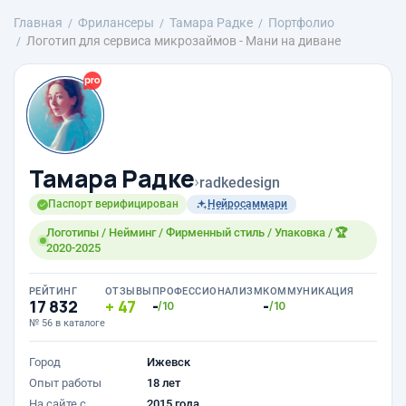
Главная
Фрилансеры
Тамара Радке
Портфолио
Логотип для сервиса микрозаймов - Мани на диване
Тамара Радке
›
radkedesign
Паспорт верифицирован
Нейросаммари
Логотипы / Нейминг / Фирменный стиль / Упаковка / 🏆
2020-2025
РЕЙТИНГ
ОТЗЫВЫ
ПРОФЕССИОНАЛИЗМ
КОММУНИКАЦИЯ
17 832
47
-
-
/10
/10
№ 56 в каталоге
Город
Ижевск
Опыт работы
18 лет
На сайте с
2015 года