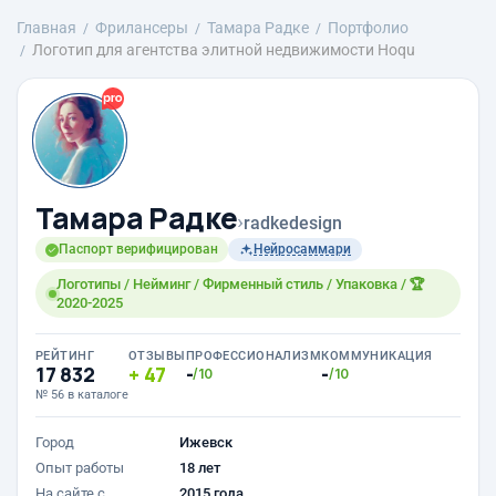
Главная
Фрилансеры
Тамара Радке
Портфолио
Логотип для агентства элитной недвижимости Hoqu
Тамара Радке
›
radkedesign
Паспорт верифицирован
Нейросаммари
Логотипы / Нейминг / Фирменный стиль / Упаковка / 🏆
2020-2025
РЕЙТИНГ
ОТЗЫВЫ
ПРОФЕССИОНАЛИЗМ
КОММУНИКАЦИЯ
17 832
47
-
-
/10
/10
№ 56 в каталоге
Город
Ижевск
Опыт работы
18 лет
На сайте с
2015 года