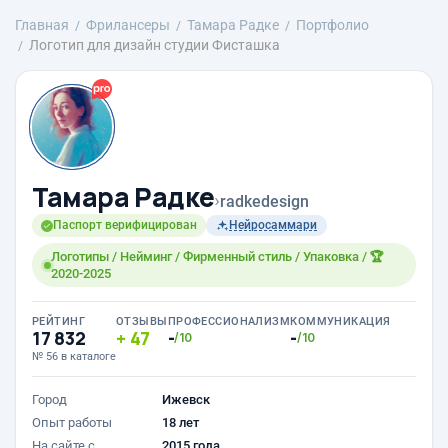
Главная
Фрилансеры
Тамара Радке
Портфолио
Логотип для дизайн студии Фисташка
Тамара Радке
›
radkedesign
Паспорт верифицирован
Нейросаммари
Логотипы / Нейминг / Фирменный стиль / Упаковка / 🏆
2020-2025
РЕЙТИНГ
ОТЗЫВЫ
ПРОФЕССИОНАЛИЗМ
КОММУНИКАЦИЯ
17 832
47
-
-
/10
/10
№ 56 в каталоге
Город
Ижевск
Опыт работы
18 лет
На сайте с
2015 года