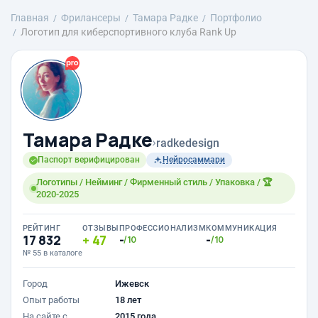
Главная
Фрилансеры
Тамара Радке
Портфолио
Логотип для киберспортивного клуба Rank Up
Тамара Радке
›
radkedesign
Паспорт верифицирован
Нейросаммари
Логотипы / Нейминг / Фирменный стиль / Упаковка / 🏆
2020-2025
РЕЙТИНГ
ОТЗЫВЫ
ПРОФЕССИОНАЛИЗМ
КОММУНИКАЦИЯ
17 832
47
-
-
/10
/10
№ 55 в каталоге
Город
Ижевск
Опыт работы
18 лет
На сайте с
2015 года