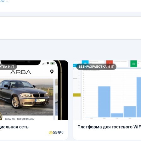
o...
ТКА И IT
ВЕБ-РАЗРАБОТКА И IT
циальная сеть
Платформа для гостевого WiF
55
0