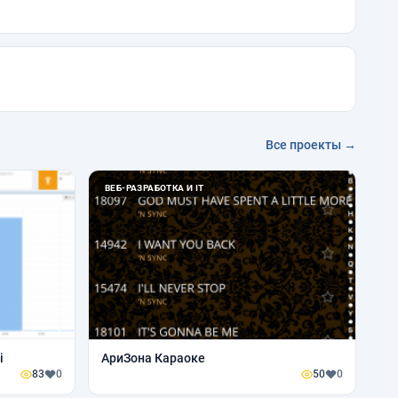
Все проекты →
ВЕБ-РАЗРАБОТКА И IT
i
АриЗона Караоке
83
0
50
0