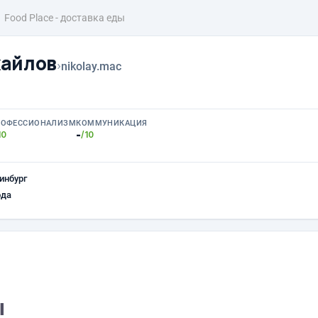
Food Place - доставка еды
хайлов
›
nikolay.mac
РОФЕССИОНАЛИЗМ
КОММУНИКАЦИЯ
-
10
/10
инбург
ода
ы