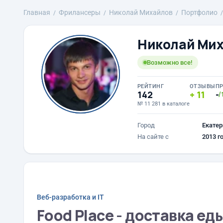
Главная
Фрилансеры
Николай Михайлов
Портфолио
Николай Ми
Возможно все!
РЕЙТИНГ
ОТЗЫВЫ
П
142
11
-
/
№ 11 281 в каталоге
Город
Екатер
На сайте с
2013 г
Веб-разработка и IT
Food Place - доставка ед