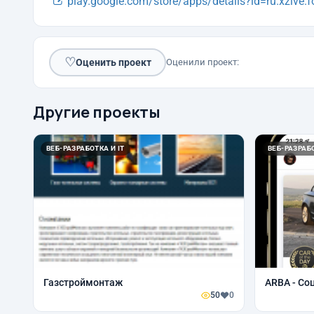
play.google.com/store/apps/details?id=ru.xzive.fo
♡
Оценить проект
Оценили проект:
Другие проекты
ВЕБ-РАЗРАБОТКА И IT
ВЕБ-РАЗРАБО
Газстроймонтаж
ARBA - Со
50
0