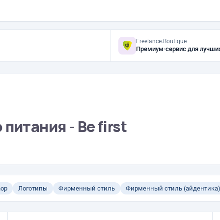
Freelance.Boutique
Премиум-сервис для лучши
питания - Be first
hop
Логотипы
Фирменный стиль
Фирменный стиль (айдентика