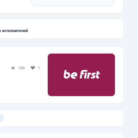
х исполнителей
159
1
)