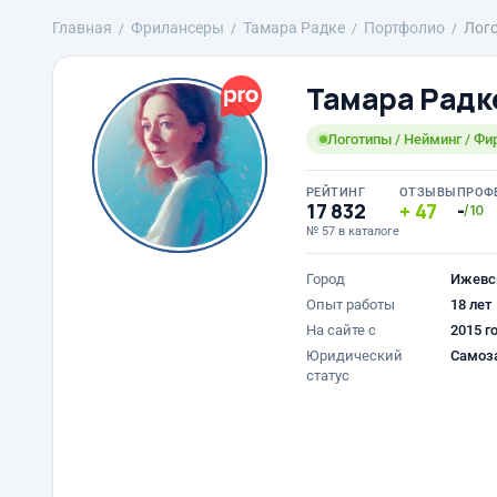
Главная
Фрилансеры
Тамара Радке
Портфолио
Лого
Тамара Радк
Логотипы / Нейминг / Фи
РЕЙТИНГ
ОТЗЫВЫ
ПРОФ
17 832
47
-
/10
№ 57 в каталоге
Город
Ижевс
Опыт работы
18 лет
На сайте с
2015 г
Юридический
Самоз
статус