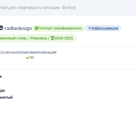
тип для спортивного питания - Be first
е
›
radkedesign
Паспорт верифицирован
Нейросаммари
рменный стиль / Упаковка / 🏆2020-2025
ЕССИОНАЛИЗМ
КОММУНИКАЦИЯ
-
/10
к
ода
анятый