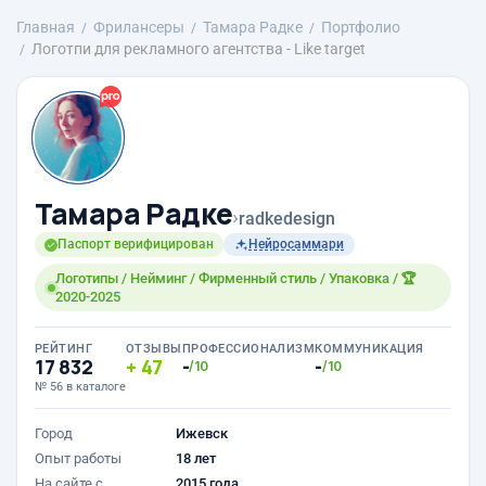
Главная
Фрилансеры
Тамара Радке
Портфолио
Логотпи для рекламного агентства - Like target
Тамара Радке
›
radkedesign
Паспорт верифицирован
Нейросаммари
Логотипы / Нейминг / Фирменный стиль / Упаковка / 🏆
2020-2025
РЕЙТИНГ
ОТЗЫВЫ
ПРОФЕССИОНАЛИЗМ
КОММУНИКАЦИЯ
17 832
47
-
-
/10
/10
№ 56 в каталоге
Город
Ижевск
Опыт работы
18 лет
На сайте с
2015 года