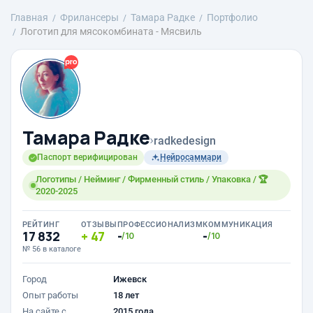
Главная
Фрилансеры
Тамара Радке
Портфолио
Логотип для мясокомбината - Мясвиль
Тамара Радке
›
radkedesign
Паспорт верифицирован
Нейросаммари
Логотипы / Нейминг / Фирменный стиль / Упаковка / 🏆
2020-2025
РЕЙТИНГ
ОТЗЫВЫ
ПРОФЕССИОНАЛИЗМ
КОММУНИКАЦИЯ
17 832
47
-
-
/10
/10
№ 56 в каталоге
Город
Ижевск
Опыт работы
18 лет
На сайте с
2015 года