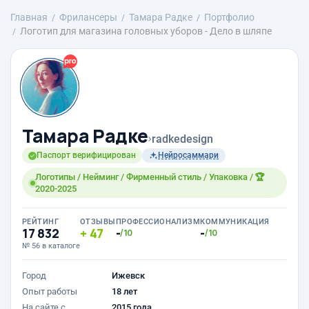
Главная
Фрилансеры
Тамара Радке
Портфолио
Логотип для магазина головных уборов - Дело в шляпе
Тамара Радке
›
radkedesign
Паспорт верифицирован
Нейросаммари
Логотипы / Нейминг / Фирменный стиль / Упаковка / 🏆
2020-2025
РЕЙТИНГ
ОТЗЫВЫ
ПРОФЕССИОНАЛИЗМ
КОММУНИКАЦИЯ
17 832
47
-
-
/10
/10
№ 56 в каталоге
Город
Ижевск
Опыт работы
18 лет
На сайте с
2015 года