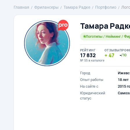
Главная
Фрилансеры
Тамара Радке
Портфолио
Лого
Тамара Радк
Логотипы / Нейминг / Фи
РЕЙТИНГ
ОТЗЫВЫ
ПРОФ
17 832
47
-
/10
№ 55 в каталоге
Город
Ижевс
Опыт работы
18 лет
На сайте с
2015 г
Юридический
Самоз
статус