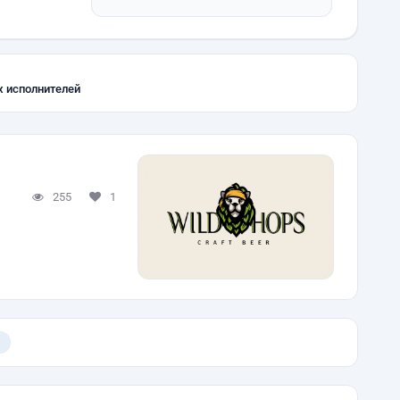
х исполнителей
255
1
)