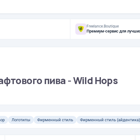
Freelance.Boutique
Премиум-сервис для лучши
афтового пива - Wild Hops
hop
Логотипы
Фирменный стиль
Фирменный стиль (айдентика