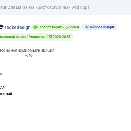
тип для магазина крафтового пива - Wild Hops
е
›
radkedesign
Паспорт верифицирован
Нейросаммари
рменный стиль / Упаковка / 🏆2020-2025
ЕССИОНАЛИЗМ
КОММУНИКАЦИЯ
-
/10
к
ода
анятый