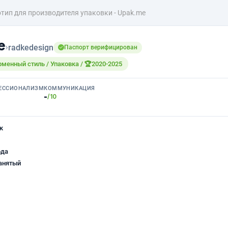
тип для производителя упаковки - Upak.me
е
›
radkedesign
Паспорт верифицирован
рменный стиль / Упаковка / 🏆2020-2025
ЕССИОНАЛИЗМ
КОММУНИКАЦИЯ
-
/10
к
ода
анятый