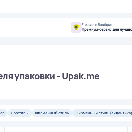
Freelance.Boutique
Премиум-сервис для лучши
ля упаковки - Upak.me
hop
Логотипы
Фирменный стиль
Фирменный стиль (айдентика