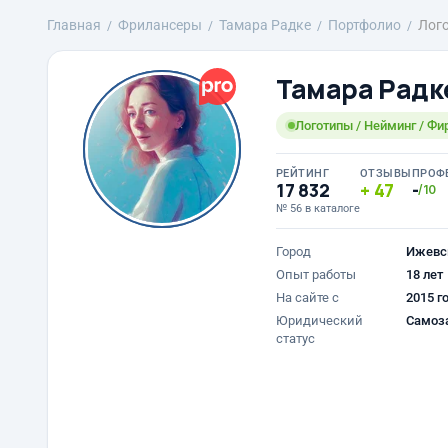
Главная
Фрилансеры
Тамара Радке
Портфолио
Лого
Тамара Радк
Логотипы / Нейминг / Фи
РЕЙТИНГ
ОТЗЫВЫ
ПРОФ
17 832
47
-
/10
№ 56 в каталоге
Город
Ижевс
Опыт работы
18 лет
На сайте с
2015 г
Юридический
Самоз
статус