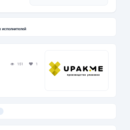
х исполнителей
151
1
)