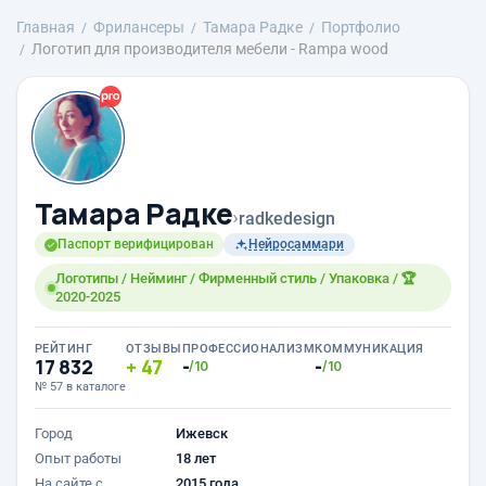
Главная
Фрилансеры
Тамара Радке
Портфолио
Логотип для производителя мебели - Rampa wood
Тамара Радке
›
radkedesign
Паспорт верифицирован
Нейросаммари
Логотипы / Нейминг / Фирменный стиль / Упаковка / 🏆
2020-2025
РЕЙТИНГ
ОТЗЫВЫ
ПРОФЕССИОНАЛИЗМ
КОММУНИКАЦИЯ
17 832
47
-
-
/10
/10
№ 57 в каталоге
Город
Ижевск
Опыт работы
18 лет
На сайте с
2015 года