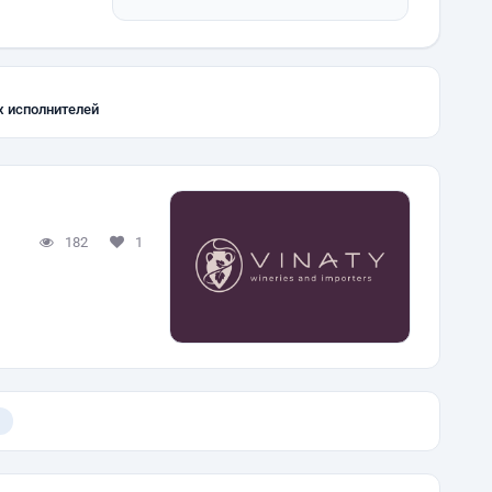
х исполнителей
182
1
)