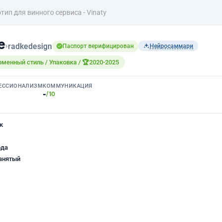
тип для винного сервиса - Vinaty
е
›
radkedesign
Паспорт верифицирован
Нейросаммари
рменный стиль / Упаковка / 🏆2020-2025
ЕССИОНАЛИЗМ
КОММУНИКАЦИЯ
-
/10
к
ода
анятый