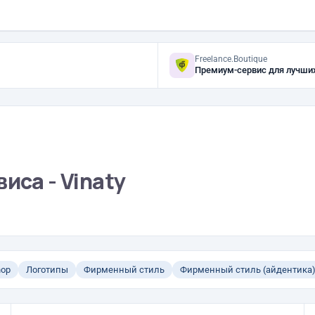
Freelance.Boutique
Премиум-сервис для лучши
иса - Vinaty
hop
Логотипы
Фирменный стиль
Фирменный стиль (айдентика