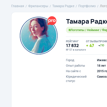
Главная
Фрилансеры
Тамара Радке
Портфолио
Лого
Тамара Радк
Логотипы / Нейминг / Фи
РЕЙТИНГ
ОТЗЫВЫ
ПРОФ
17 832
47
-
/10
№ 57 в каталоге
Город
Ижевс
Опыт работы
18 лет
На сайте с
2015 г
Юридический
Самоз
статус