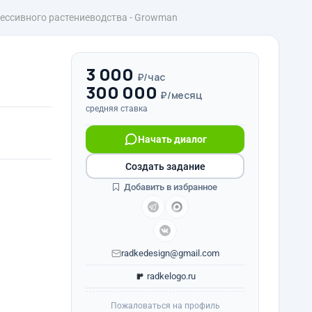
рессивного растениеводства - Growman
3 000
₽/час
300 000
₽/месяц
средняя ставка
Начать диалог
Создать задание
Добавить в избранное
radkedesign@gmail.com
radkelogo.ru
Пожаловаться на профиль