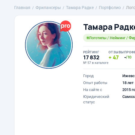
Главная
Фрилансеры
Тамара Радке
Портфолио
Лого
Тамара Радк
Логотипы / Нейминг / Фи
РЕЙТИНГ
ОТЗЫВЫ
ПРОФ
17 832
47
-
/10
№ 57 в каталоге
Город
Ижевс
Опыт работы
18 лет
На сайте с
2015 г
Юридический
Самоз
статус