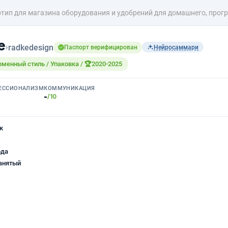
тип для магазина оборудования и удобрений для домашнего, прог
е
›
radkedesign
Паспорт верифицирован
Нейросаммари
рменный стиль / Упаковка / 🏆2020-2025
ЕССИОНАЛИЗМ
КОММУНИКАЦИЯ
-
/10
к
ода
анятый