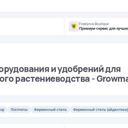
Freelance.Boutique
Премиум-сервис для лучши
орудования и удобрений для
ого растениеводства - Growm
hop
Логотипы
Фирменный стиль
Фирменный стиль (айдентика