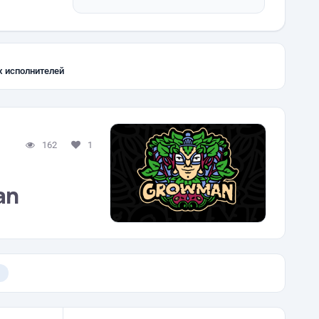
х исполнителей
162
1
an
)