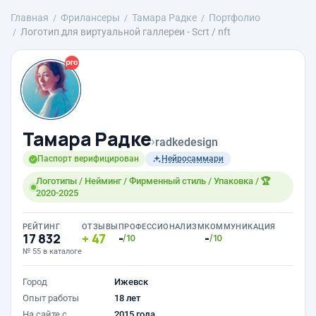
Главная
Фрилансеры
Тамара Радке
Портфолио
Логотип для виртуальной галлереи - Scrt / nft
Тамара Радке
›
radkedesign
Паспорт верифицирован
Нейросаммари
Логотипы / Нейминг / Фирменный стиль / Упаковка / 🏆
2020-2025
РЕЙТИНГ
ОТЗЫВЫ
ПРОФЕССИОНАЛИЗМ
КОММУНИКАЦИЯ
17 832
47
-
-
/10
/10
№ 55 в каталоге
Город
Ижевск
Опыт работы
18 лет
На сайте с
2015 года