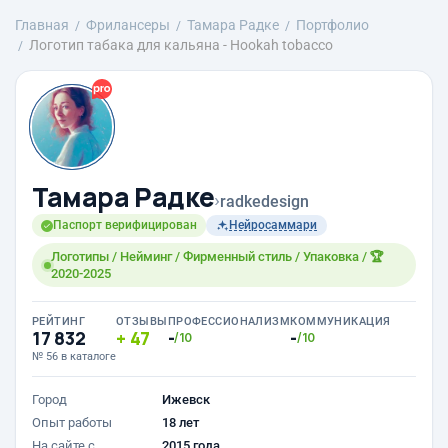
Главная
Фрилансеры
Тамара Радке
Портфолио
Логотип табака для кальяна - Hookah tobacco
Тамара Радке
›
radkedesign
Паспорт верифицирован
Нейросаммари
Логотипы / Нейминг / Фирменный стиль / Упаковка / 🏆
2020-2025
РЕЙТИНГ
ОТЗЫВЫ
ПРОФЕССИОНАЛИЗМ
КОММУНИКАЦИЯ
17 832
47
-
-
/10
/10
№ 56 в каталоге
Город
Ижевск
Опыт работы
18 лет
На сайте с
2015 года