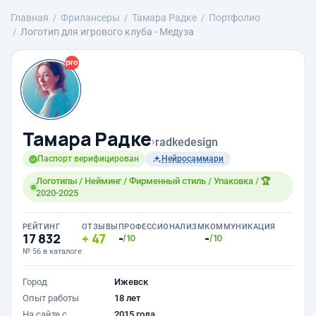
Главная
Фрилансеры
Тамара Радке
Портфолио
Логотип для игрового клуба - Медуза
Тамара Радке
›
radkedesign
Паспорт верифицирован
Нейросаммари
Логотипы / Нейминг / Фирменный стиль / Упаковка / 🏆
2020-2025
РЕЙТИНГ
ОТЗЫВЫ
ПРОФЕССИОНАЛИЗМ
КОММУНИКАЦИЯ
17 832
47
-
-
/10
/10
№ 56 в каталоге
Город
Ижевск
Опыт работы
18 лет
На сайте с
2015 года