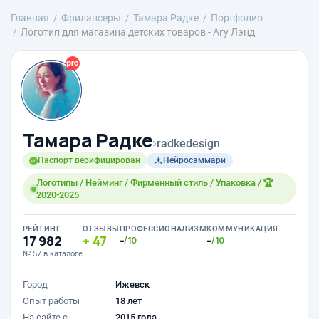
Главная
Фрилансеры
Тамара Радке
Портфолио
Логотип для магазина детских товаров - Агу Лэнд
Тамара Радке
›
radkedesign
Паспорт верифицирован
Нейросаммари
Логотипы / Нейминг / Фирменный стиль / Упаковка / 🏆
2020-2025
РЕЙТИНГ
ОТЗЫВЫ
ПРОФЕССИОНАЛИЗМ
КОММУНИКАЦИЯ
17 982
47
-
-
/10
/10
№ 57 в каталоге
Город
Ижевск
Опыт работы
18 лет
На сайте с
2015 года