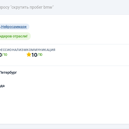
просу "скрутить пробег bmw"
Нейросаммари
идеров отрасли!
ФЕССИОНАЛИЗМ
КОММУНИКАЦИЯ
0
10
/10
/10
Петербург
ода