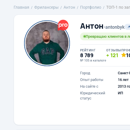
Главная
Фрилансеры
Антон
Портфолио
ТОП-1 по за
Антон
›
antonbyk
Превращаю клиентов в л
РЕЙТИНГ
ОТЗЫВЫ
ПРО
8 789
121
1
№ 105 в каталоге
Город
Санкт-
Опыт работы
16 лет
На сайте с
2013 г
Юридический
ИП
статус