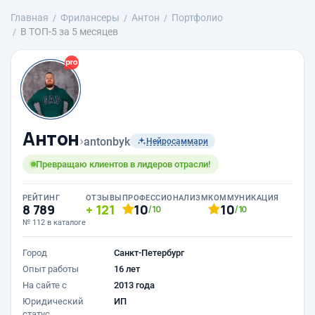
Главная
Фрилансеры
Антон
Портфолио
В ТОП-5 за 5 месяцев
Антон
›
antonbyk
Нейросаммари
Превращаю клиентов в лидеров отрасли!
РЕЙТИНГ
ОТЗЫВЫ
ПРОФЕССИОНАЛИЗМ
КОММУНИКАЦИЯ
8 789
121
10
10
/10
/10
№ 112 в каталоге
Город
Санкт-Петербург
Опыт работы
16 лет
На сайте с
2013 года
Юридический
ИП
статус