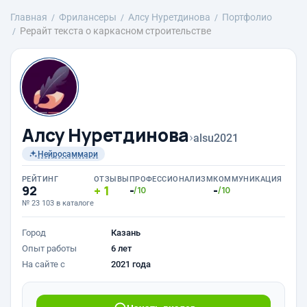
Главная
Фрилансеры
Алсу Нуретдинова
Портфолио
Рерайт текста о каркасном строительстве
Алсу Нуретдинова
›
alsu2021
Нейросаммари
РЕЙТИНГ
ОТЗЫВЫ
ПРОФЕССИОНАЛИЗМ
КОММУНИКАЦИЯ
92
1
-
-
/10
/10
№ 23 103 в каталоге
Город
Казань
Опыт работы
6 лет
На сайте с
2021 года