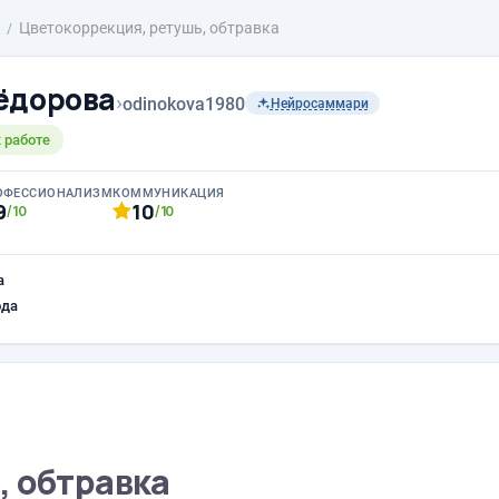
Цветокоррекция, ретушь, обтравка
ёдорова
›
odinokova1980
Нейросаммари
 работе
ОФЕССИОНАЛИЗМ
КОММУНИКАЦИЯ
9
10
/10
/10
а
ода
, обтравка