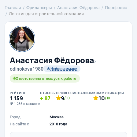
Главная
Фрилансеры
Анастасия Фёдорова
Портфолио
Логотип для строительной компании
Анастасия Фёдорова
›
odinokova1980
Нейросаммари
Ответственно отношусь к работе
РЕЙТИНГ
ОТЗЫВЫ
ПРОФЕССИОНАЛИЗМ
КОММУНИКАЦИЯ
1 159
87
9
10
/10
/10
№ 1 236 в каталоге
Город
Москва
На сайте с
2018 года