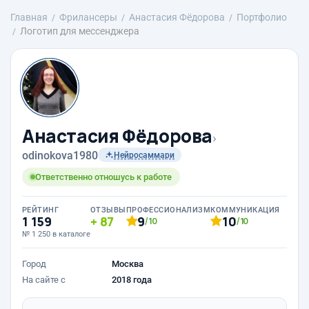
Главная
Фрилансеры
Анастасия Фёдорова
Портфолио
Логотип для мессенджера
Анастасия Фёдорова
›
odinokova1980
Нейросаммари
Ответственно отношусь к работе
РЕЙТИНГ
ОТЗЫВЫ
ПРОФЕССИОНАЛИЗМ
КОММУНИКАЦИЯ
1 159
87
9
10
/10
/10
№ 1 250 в каталоге
Город
Москва
На сайте с
2018 года