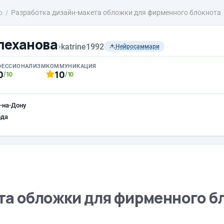
о
Разработка дизайн-макета обложки для фирменного блокнота
леханова
›
katrine1992
Нейросаммари
ФЕССИОНАЛИЗМ
КОММУНИКАЦИЯ
0
10
/10
/10
-на-Дону
ода
та обложки для фирменного б