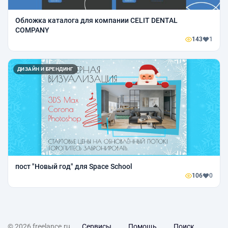
Обложка каталога для компании CELIT DENTAL
COMPANY
143
1
ДИЗАЙН И БРЕНДИНГ
пост "Новый год" для Space School
106
0
© 2026 freelance.ru
Сервисы
Помощь
Поиск