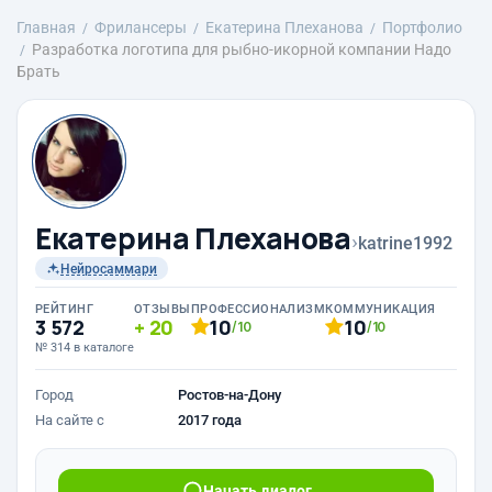
Главная
Фрилансеры
Екатерина Плеханова
Портфолио
Разработка логотипа для рыбно-икорной компании Надо
Брать
Екатерина Плеханова
›
katrine1992
Нейросаммари
РЕЙТИНГ
ОТЗЫВЫ
ПРОФЕССИОНАЛИЗМ
КОММУНИКАЦИЯ
3 572
20
10
10
/10
/10
№ 314 в каталоге
Город
Ростов-на-Дону
На сайте с
2017 года
Начать диалог