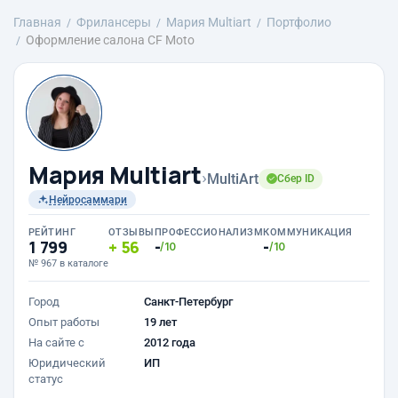
Главная
Фрилансеры
Мария Multiart
Портфолио
Оформление салона CF Moto
Мария Multiart
›
MultiArt
Сбер ID
Нейросаммари
РЕЙТИНГ
ОТЗЫВЫ
ПРОФЕССИОНАЛИЗМ
КОММУНИКАЦИЯ
1 799
56
-
-
/10
/10
№ 967 в каталоге
Город
Санкт-Петербург
Опыт работы
19 лет
На сайте с
2012 года
Юридический
ИП
статус