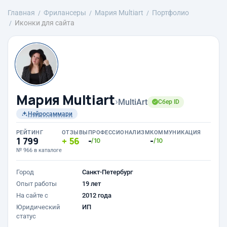
Главная
Фрилансеры
Мария Multiart
Портфолио
Иконки для сайта
Мария Multiart
›
MultiArt
Сбер ID
Нейросаммари
РЕЙТИНГ
ОТЗЫВЫ
ПРОФЕССИОНАЛИЗМ
КОММУНИКАЦИЯ
1 799
56
-
-
/10
/10
№ 966 в каталоге
Город
Санкт-Петербург
Опыт работы
19 лет
На сайте с
2012 года
Юридический
ИП
статус