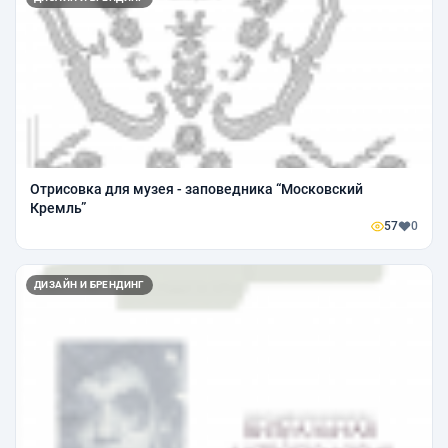
Отрисовка для музея - заповедника “Московский
Кремль”
57
0
ДИЗАЙН И БРЕНДИНГ