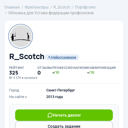
Главная
Фрилансеры
R_Scotch
Портфолио
Обложка для Устава федерации профсоюзов
R_Scotch
Нейросаммари
РЕЙТИНГ
ОТЗЫВЫ
ПРОФЕССИОНАЛИЗМ
КОММУНИКАЦИЯ
325
0
-
-
/10
/10
№ 3 379 в каталоге
Город
Санкт-Петербург
На сайте с
2013 года
Начать диалог
Создать задание