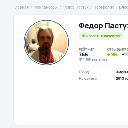
Главная
Фрилансеры
Федор Пастух
Портфолио
Блес
Федор Пасту
Скорость и качество!
РЕЙТИНГ
ОТЗЫВЫ
ПР
766
96
-
/1
№ 1 589 в каталоге
Город
Хмель
На сайте с
2013 г