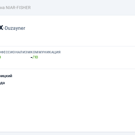
на NIAR-FISHER
х
›
Duzayner
ОФЕССИОНАЛИЗМ
КОММУНИКАЦИЯ
-
0
/10
ницкий
ода