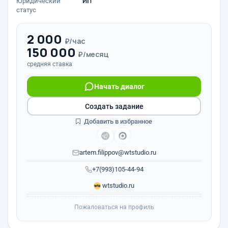
Юридический
ИП
статус
2 000
₽/час
150 000
₽/месяц
средняя ставка
Начать диалог
Создать задание
Добавить в избранное
artem.filippov@wtstudio.ru
+7(993)105-44-94
wtstudio.ru
Пожаловаться на профиль