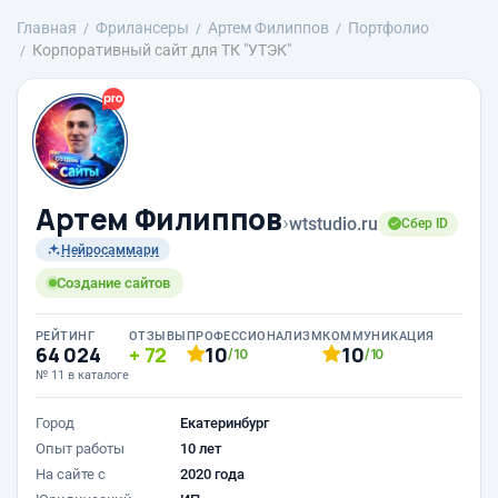
Главная
Фрилансеры
Артем Филиппов
Портфолио
Корпоративный сайт для ТК "УТЭК"
Артем Филиппов
›
wtstudio.ru
Сбер ID
Нейросаммари
Создание сайтов
РЕЙТИНГ
ОТЗЫВЫ
ПРОФЕССИОНАЛИЗМ
КОММУНИКАЦИЯ
64 024
72
10
10
/10
/10
№ 11 в каталоге
Город
Екатеринбург
Опыт работы
10 лет
На сайте с
2020 года