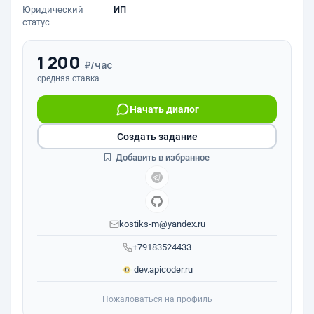
Юридический
ИП
статус
1 200
₽/час
средняя ставка
Начать диалог
Создать задание
Добавить в избранное
kostiks-m@yandex.ru
+79183524433
dev.apicoder.ru
Пожаловаться на профиль