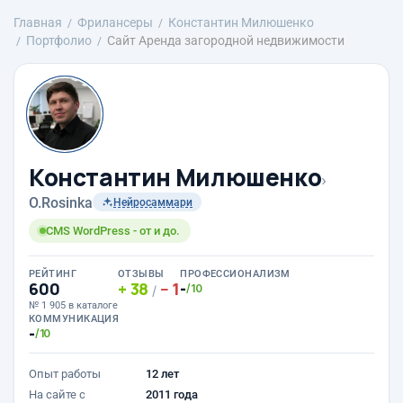
Главная
Фрилансеры
Константин Милюшенко
Портфолио
Сайт Аренда загородной недвижимости
Константин Милюшенко
›
O.Rosinka
Нейросаммари
CMS WordPress - от и до.
РЕЙТИНГ
ОТЗЫВЫ
ПРОФЕССИОНАЛИЗМ
600
38
1
-
/10
/
№ 1 905 в каталоге
КОММУНИКАЦИЯ
-
/10
Опыт работы
12 лет
На сайте с
2011 года