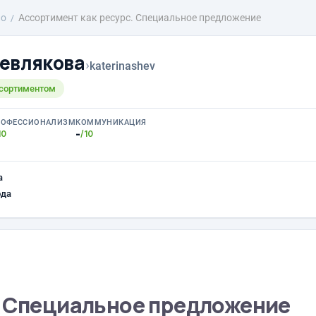
ио
Ассортимент как ресурс. Специальное предложение
евлякова
›
katerinashev
ссортиментом
РОФЕССИОНАЛИЗМ
КОММУНИКАЦИЯ
-
10
/10
а
ода
. Специальное предложение