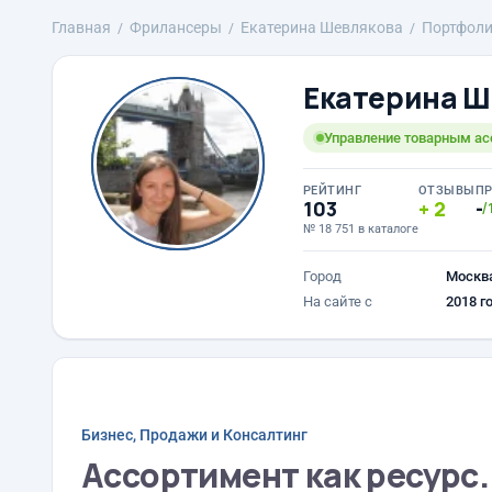
Главная
Фрилансеры
Екатерина Шевлякова
Портфол
Екатерина Ш
Управление товарным а
РЕЙТИНГ
ОТЗЫВЫ
П
103
2
-
/
№ 18 751 в каталоге
Город
Москв
На сайте с
2018 г
Бизнес, Продажи и Консалтинг
Ассортимент как ресурс