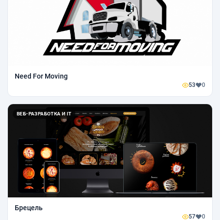
Need For Moving
53
0
ВЕБ-РАЗРАБОТКА И IT
Брецель
57
0