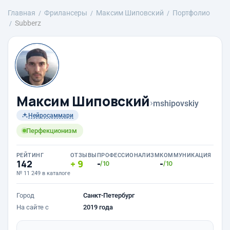
Главная
Фрилансеры
Максим Шиповский
Портфолио
Subberz
Максим Шиповский
›
mshipovskiy
Нейросаммари
Перфекционизм
РЕЙТИНГ
ОТЗЫВЫ
ПРОФЕССИОНАЛИЗМ
КОММУНИКАЦИЯ
142
9
-
-
/10
/10
№ 11 249 в каталоге
Город
Санкт-Петербург
На сайте с
2019 года