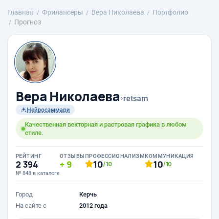
Главная
Фрилансеры
Вера Николаева
Портфолио
Прогноз
Вера Николаева
›
retsam
Нейросаммари
Качественная векторная и растровая графика в любом
стиле.
РЕЙТИНГ
ОТЗЫВЫ
ПРОФЕССИОНАЛИЗМ
КОММУНИКАЦИЯ
2 394
9
10
10
/10
/10
№ 848 в каталоге
Город
Керчь
На сайте с
2012 года