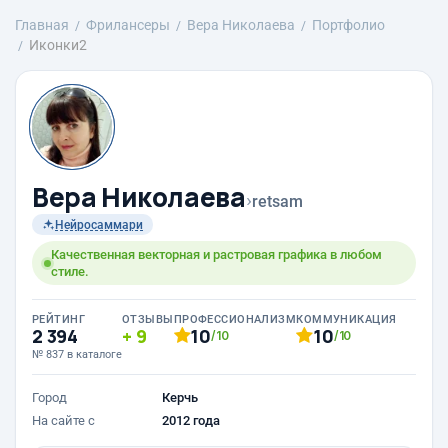
Главная
Фрилансеры
Вера Николаева
Портфолио
Иконки2
Вера Николаева
›
retsam
Нейросаммари
Качественная векторная и растровая графика в любом
стиле.
РЕЙТИНГ
ОТЗЫВЫ
ПРОФЕССИОНАЛИЗМ
КОММУНИКАЦИЯ
2 394
9
10
10
/10
/10
№ 837 в каталоге
Город
Керчь
На сайте с
2012 года