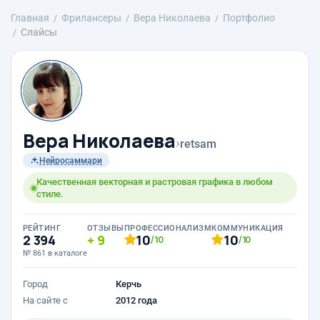
Главная
Фрилансеры
Вера Николаева
Портфолио
Слайсы
Вера Николаева
›
retsam
Нейросаммари
Качественная векторная и растровая графика в любом
стиле.
РЕЙТИНГ
ОТЗЫВЫ
ПРОФЕССИОНАЛИЗМ
КОММУНИКАЦИЯ
2 394
9
10
10
/10
/10
№ 861 в каталоге
Город
Керчь
На сайте с
2012 года