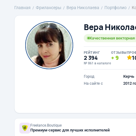
Главная
Фрилансеры
Вера Николаева
Портфолио
К
Вера Никола
Качественная векторная 
РЕЙТИНГ
ОТЗЫВЫ
ПРО
2 394
9
1
№ 861 в каталоге
Город
Керчь
На сайте с
2012 г
Freelance.Boutique
Премиум-сервис для лучших исполнителей