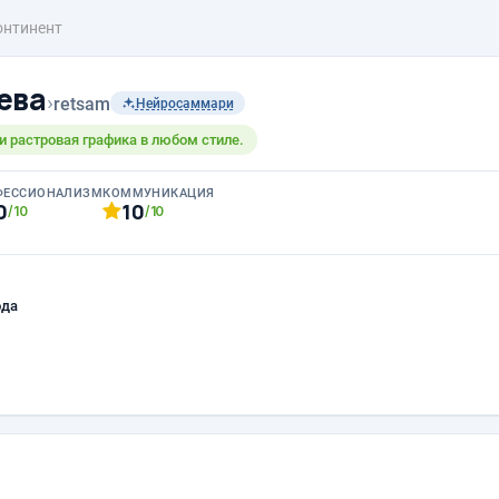
онтинент
ева
›
retsam
Нейросаммари
и растровая графика в любом стиле.
ФЕССИОНАЛИЗМ
КОММУНИКАЦИЯ
0
10
/10
/10
ода