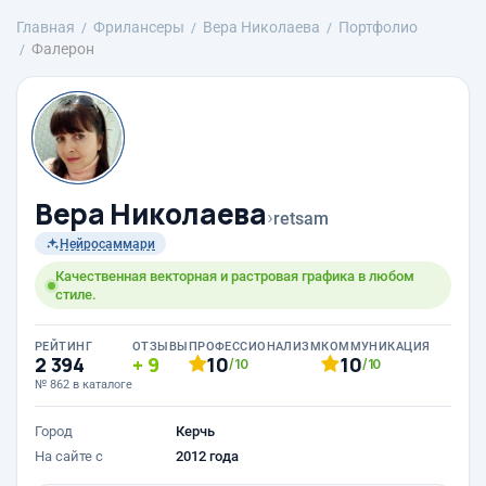
Главная
Фрилансеры
Вера Николаева
Портфолио
Фалерон
Вера Николаева
›
retsam
Нейросаммари
Качественная векторная и растровая графика в любом
стиле.
РЕЙТИНГ
ОТЗЫВЫ
ПРОФЕССИОНАЛИЗМ
КОММУНИКАЦИЯ
2 394
9
10
10
/10
/10
№ 862 в каталоге
Город
Керчь
На сайте с
2012 года