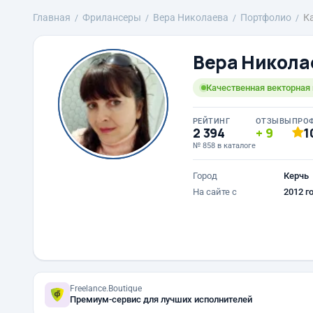
Главная
Фрилансеры
Вера Николаева
Портфолио
К
Вера Никола
Качественная векторная 
РЕЙТИНГ
ОТЗЫВЫ
ПРО
2 394
9
1
№ 858 в каталоге
Город
Керчь
На сайте с
2012 г
Freelance.Boutique
Премиум-сервис для лучших исполнителей