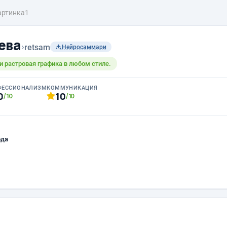
артинка1
ева
›
retsam
Нейросаммари
и растровая графика в любом стиле.
ФЕССИОНАЛИЗМ
КОММУНИКАЦИЯ
0
10
/10
/10
ода