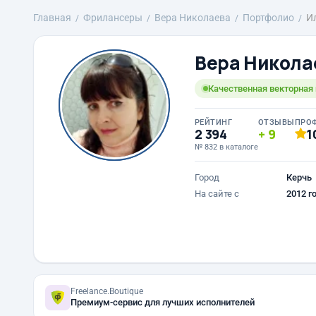
Главная
Фрилансеры
Вера Николаева
Портфолио
И
Вера Никола
Качественная векторная 
РЕЙТИНГ
ОТЗЫВЫ
ПРО
2 394
9
1
№ 832 в каталоге
Город
Керчь
На сайте с
2012 г
Freelance.Boutique
Премиум-сервис для лучших исполнителей