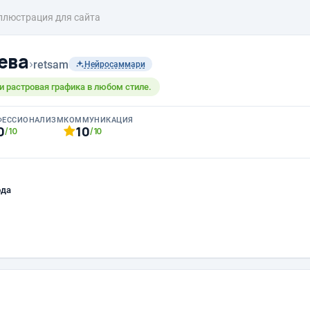
ллюстрация для сайта
ева
›
retsam
Нейросаммари
и растровая графика в любом стиле.
ФЕССИОНАЛИЗМ
КОММУНИКАЦИЯ
0
10
/10
/10
ода