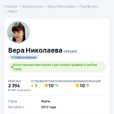
Главная
Фрилансеры
Вера Николаева
Портфолио
Робот
Вера Николаева
›
retsam
Нейросаммари
Качественная векторная и растровая графика в любом
стиле.
РЕЙТИНГ
ОТЗЫВЫ
ПРОФЕССИОНАЛИЗМ
КОММУНИКАЦИЯ
2 394
9
10
10
/10
/10
№ 841 в каталоге
Город
Керчь
На сайте с
2012 года