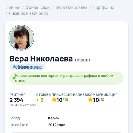
Главная
Фрилансеры
Вера Николаева
Портфолио
Лисенок и зайчонок
Вера Николаева
›
retsam
Нейросаммари
Качественная векторная и растровая графика в любом
стиле.
РЕЙТИНГ
ОТЗЫВЫ
ПРОФЕССИОНАЛИЗМ
КОММУНИКАЦИЯ
2 394
9
10
10
/10
/10
№ 841 в каталоге
Город
Керчь
На сайте с
2012 года