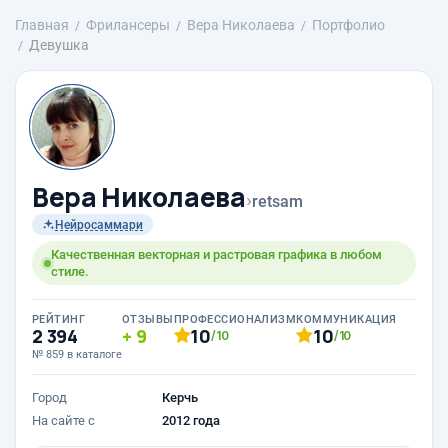
Главная
Фрилансеры
Вера Николаева
Портфолио
Девушка
Вера Николаева
›
retsam
Нейросаммари
Качественная векторная и растровая графика в любом
стиле.
РЕЙТИНГ
ОТЗЫВЫ
ПРОФЕССИОНАЛИЗМ
КОММУНИКАЦИЯ
2 394
9
10
10
/10
/10
№ 859 в каталоге
Город
Керчь
На сайте с
2012 года