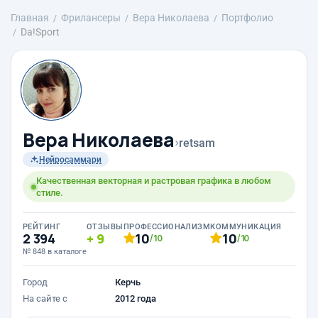
Главная
Фрилансеры
Вера Николаева
Портфолио
Da!Sport
Вера Николаева
›
retsam
Нейросаммари
Качественная векторная и растровая графика в любом
стиле.
РЕЙТИНГ
ОТЗЫВЫ
ПРОФЕССИОНАЛИЗМ
КОММУНИКАЦИЯ
2 394
9
10
10
/10
/10
№ 848 в каталоге
Город
Керчь
На сайте с
2012 года