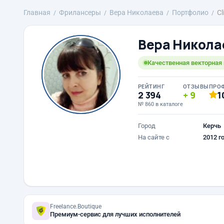
Главная
Фрилансеры
Вера Николаева
Портфолио
Cl
Вера Никола
Качественная векторная 
РЕЙТИНГ
ОТЗЫВЫ
ПРО
2 394
9
1
№ 860 в каталоге
Город
Керчь
На сайте с
2012 г
Freelance.Boutique
Премиум-сервис для лучших исполнителей