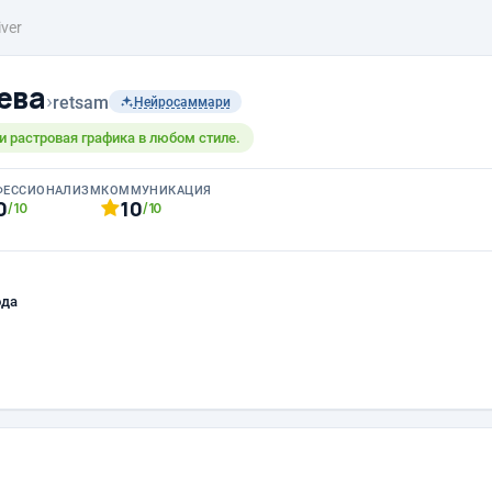
iver
ева
›
retsam
Нейросаммари
и растровая графика в любом стиле.
ФЕССИОНАЛИЗМ
КОММУНИКАЦИЯ
0
10
/10
/10
ода