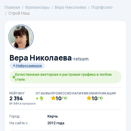
Главная
Фрилансеры
Вера Николаева
Портфолио
Строй Наш
Вера Николаева
›
retsam
Нейросаммари
Качественная векторная и растровая графика в любом
стиле.
РЕЙТИНГ
ОТЗЫВЫ
ПРОФЕССИОНАЛИЗМ
КОММУНИКАЦИЯ
2 394
9
10
10
/10
/10
№ 849 в каталоге
Город
Керчь
На сайте с
2012 года